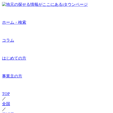
ホーム・検索
コラム
はじめての方
事業主の方
TOP
／
全国
／