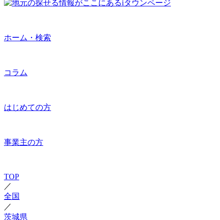
ホーム・検索
コラム
はじめての方
事業主の方
TOP
／
全国
／
茨城県