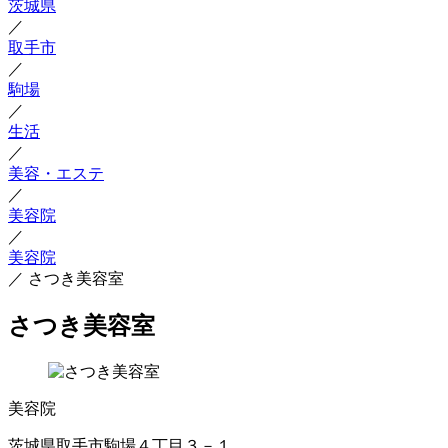
茨城県
／
取手市
／
駒場
／
生活
／
美容・エステ
／
美容院
／
美容院
／
さつき美容室
さつき美容室
美容院
茨城県取手市駒場４丁目３－１