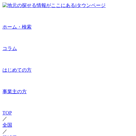
ホーム・検索
コラム
はじめての方
事業主の方
TOP
／
全国
／