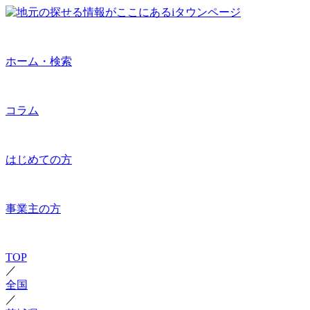
ホーム・検索
コラム
はじめての方
事業主の方
TOP
／
全国
／