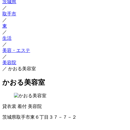
茨城県
／
取手市
／
東
／
生活
／
美容・エステ
／
美容院
／
かおる美容室
かおる美容室
貸衣裳
着付
美容院
茨城県取手市東６丁目３７－７－２