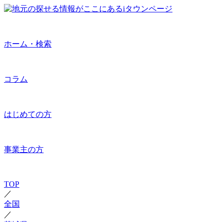
ホーム・検索
コラム
はじめての方
事業主の方
TOP
／
全国
／