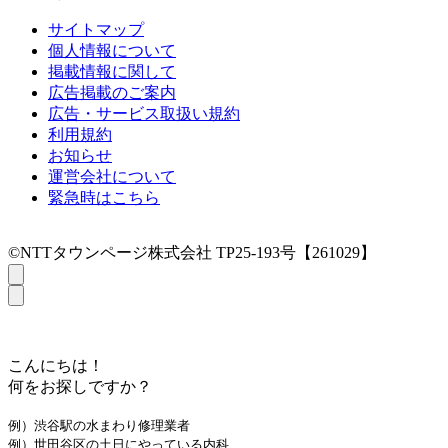
サイトマップ
個人情報について
掲載情報に関して
広告掲載のご案内
広告・サービス取扱い規約
利用規約
お知らせ
運営会社について
緊急時はこちら
©NTTタウンページ株式会社 TP25-193号【261029】
こんにちは！
何をお探しですか？
例）渋谷駅の水まわり修理業者
例）世田谷区の土日にやっている内科