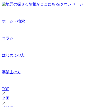
ホーム・検索
コラム
はじめての方
事業主の方
TOP
／
全国
／