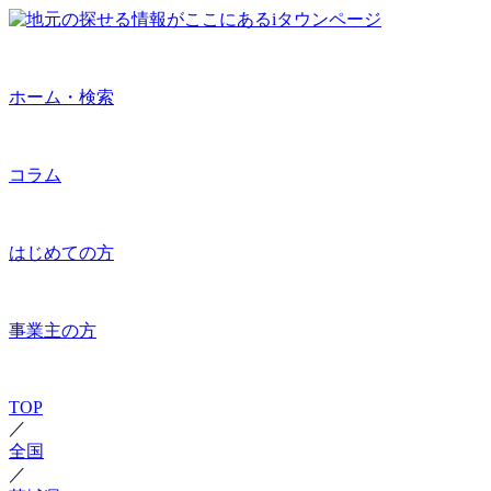
ホーム・検索
コラム
はじめての方
事業主の方
TOP
／
全国
／