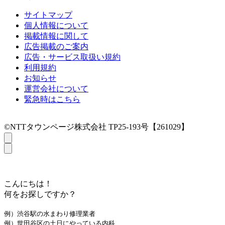
サイトマップ
個人情報について
掲載情報に関して
広告掲載のご案内
広告・サービス取扱い規約
利用規約
お知らせ
運営会社について
緊急時はこちら
©NTTタウンページ株式会社 TP25-193号【261029】
こんにちは！
何をお探しですか？
例）渋谷駅の水まわり修理業者
例）世田谷区の土日にやっている内科