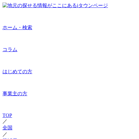
ホーム・検索
コラム
はじめての方
事業主の方
TOP
／
全国
／