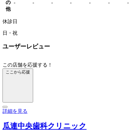
の
-
-
-
-
-
-
-
他
休診日
日・祝
ユーザーレビュー
この店舗を応援する！
ここから応援
詳細を見る
瓜連中央歯科クリニック