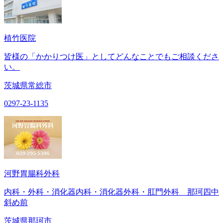
植竹医院
皆様の「かかりつけ医」としてどんなことでもご相談くださ
い。
茨城県常総市
0297-23-1135
河野胃腸科外科
内科・外科・消化器内科・消化器外科・肛門外科 那珂四中
斜め前
茨城県那珂市