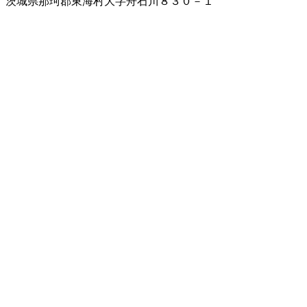
茨城県那珂郡東海村大字舟石川８３０－１