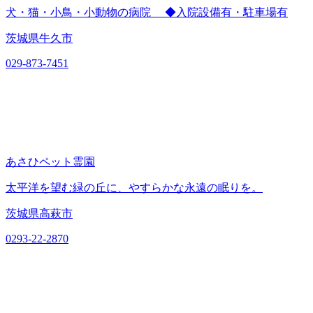
犬・猫・小鳥・小動物の病院 ◆入院設備有・駐車場有
茨城県牛久市
029-873-7451
あさひペット霊園
太平洋を望む緑の丘に、やすらかな永遠の眠りを。
茨城県高萩市
0293-22-2870