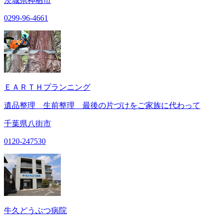
茨城県神栖市
0299-96-4661
ＥＡＲＴＨプランニング
遺品整理 生前整理 最後の片づけをご家族に代わって
千葉県八街市
0120-247530
牛久どうぶつ病院