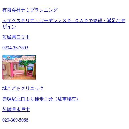
有限会社ナミプランニング
＜エクステリア・ガーデン＞３Ｄ─ＣＡＤで納得・満足なデ
ザイン
茨城県日立市
0294-36-7893
城こどもクリニック
赤塚駅北口より徒歩１分（駐車場有）
茨城県水戸市
029-309-5066