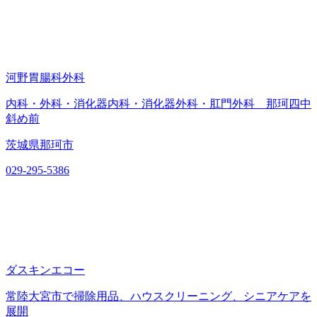
河野胃腸科外科
内科・外科・消化器内科・消化器外科・肛門外科 那珂四中
斜め前
茨城県那珂市
029-295-5386
ダスキンエコー
常陸大宮市で掃除用品、ハウスクリーニング、シニアケアを
展開