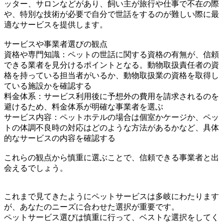
ッター、サロンなどがあり、飼い主が旅行や仕事で不在の際
や、特別な技術が必要で自分で世話をするのが難しい際に最
適なサービスを提供します。
サービスや事業者選びの観点
資格や専門知識：ペットの世話に関する資格の有無が、信頼
できる業者を見分けるポイントとなる。動物取扱責任者の資
格を持っている担当者がいるか、動物取扱業の資格を取得し
ている施設かを確認する
料金体系：サービス利用後に予想外の費用を請求されるのを
避けるため、料金体系が明確な事業者を選ぶ
サービス内容：ペットホテルの場合は個室かケージか、ペッ
トの体調不良時の対応はどのような方法があるかなど、具体
的なサービスの内容を確認する
これらの観点から慎重に選ぶことで、信頼できる事業者と出
会えるでしょう。
これまで見てきたようにペットサービスは多岐にわたります
が、あなたのニーズに合わせた選択が重要です。
ペットサービス選びは慎重に行って、ベストな選択をしてく