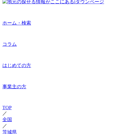
ホーム・検索
コラム
はじめての方
事業主の方
TOP
／
全国
／
茨城県