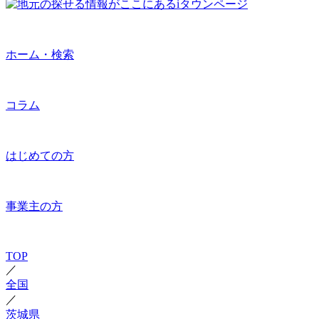
ホーム・検索
コラム
はじめての方
事業主の方
TOP
／
全国
／
茨城県