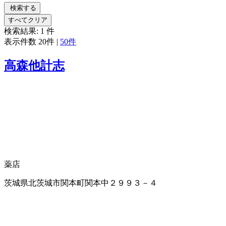
検索する
すべてクリア
検索結果:
1
件
表示件数
20件
|
50件
高森他計志
薬店
茨城県北茨城市関本町関本中２９９３－４