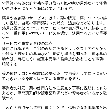
で医師から薬の処方箋を受け取った際や家や屋外などで怪我
や体調不良になった際に必要とされます。
薬局や置き薬のサービスには主に薬の販売、薬についての詳
しい説明、自宅の専用薬箱への補充、追加などがあります。
薬局と置き薬はそれぞれサービスや特徴が異なり、顧客にと
って一番利用しやすいサービスを選び、活用することが重要
です。
サービスや事業者選びの観点
提供される場所：自宅の近所にあるドラックストアやかかり
つけ医の最寄りの薬局など、適切な場所を調べる。置き薬の
場合は、自宅近くに配置販売業の営業所があることを事前に
確認する
薬の種類：自分や家族に必要な薬、常備薬として自宅に置い
ておきたい薬を取り扱っている事業者を選ぶ
事業者の対応：薬の使用方法や注意点を丁寧に説明してもら
えるか、専門薬剤師や認定薬剤師などの資格者がいるかを確
認する
これらの観点から慎重に選ぶことで、信頼できる事業者と出