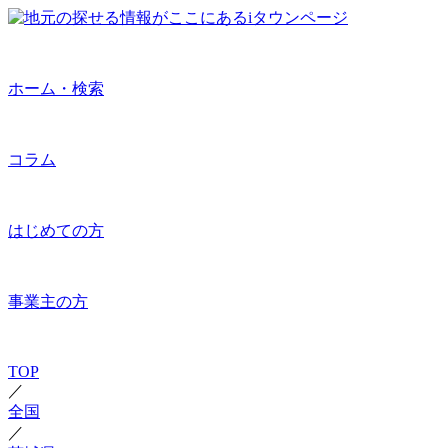
ホーム・検索
コラム
はじめての方
事業主の方
TOP
／
全国
／