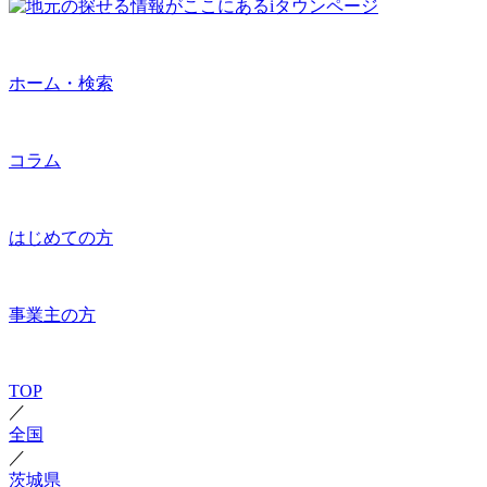
ホーム・検索
コラム
はじめての方
事業主の方
TOP
／
全国
／
茨城県