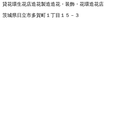
貸花環
生花店
造花製造
造花・装飾・花環
造花店
茨城県日立市多賀町１丁目１５－３