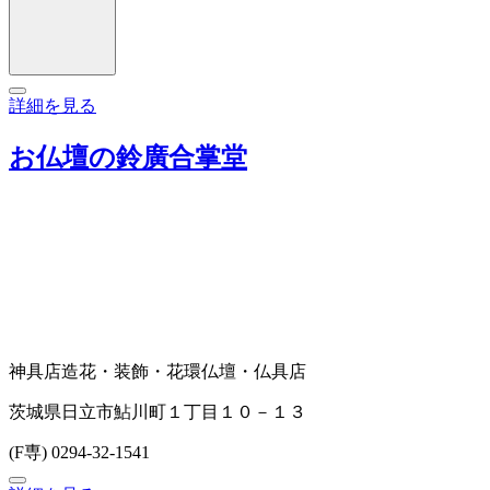
詳細を見る
お仏壇の鈴廣合掌堂
神具店
造花・装飾・花環
仏壇・仏具店
茨城県日立市鮎川町１丁目１０－１３
(F専) 0294-32-1541