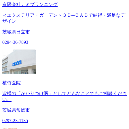
有限会社ナミプランニング
＜エクステリア・ガーデン＞３Ｄ─ＣＡＤで納得・満足なデ
ザイン
茨城県日立市
0294-36-7893
植竹医院
皆様の「かかりつけ医」としてどんなことでもご相談くださ
い。
茨城県常総市
0297-23-1135