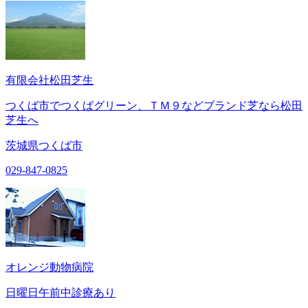
有限会社松田芝生
つくば市でつくばグリーン、ＴＭ９などブランド芝なら松田
芝生へ
茨城県つくば市
029-847-0825
オレンジ動物病院
日曜日午前中診療あり