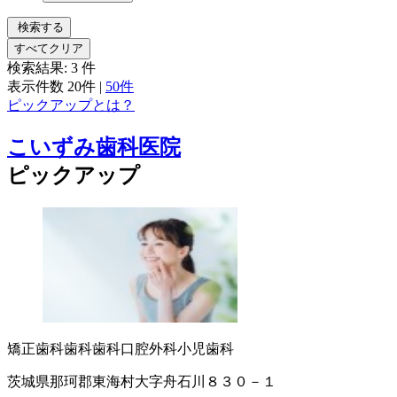
検索する
すべてクリア
検索結果:
3
件
表示件数
20件
|
50件
ピックアップとは？
こいずみ歯科医院
ピックアップ
矯正歯科
歯科
歯科口腔外科
小児歯科
茨城県那珂郡東海村大字舟石川８３０－１