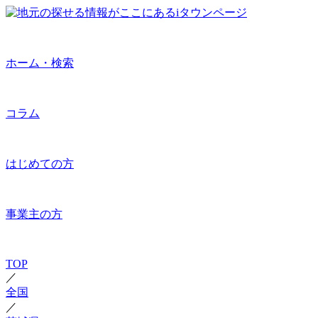
ホーム・検索
コラム
はじめての方
事業主の方
TOP
／
全国
／