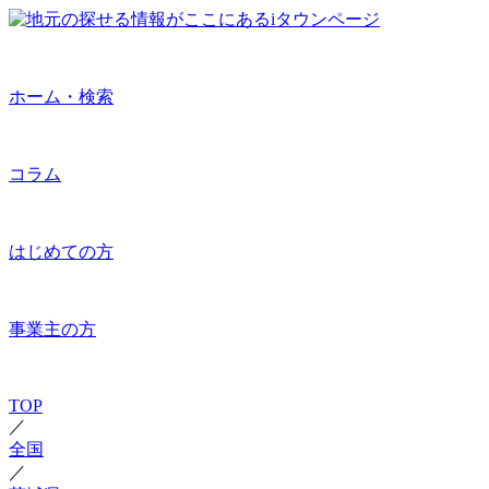
ホーム・検索
コラム
はじめての方
事業主の方
TOP
／
全国
／