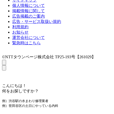
サイトマップ
個人情報について
掲載情報に関して
広告掲載のご案内
広告・サービス取扱い規約
利用規約
お知らせ
運営会社について
緊急時はこちら
©NTTタウンページ株式会社 TP25-193号【261029】
こんにちは！
何をお探しですか？
例）渋谷駅の水まわり修理業者
例）世田谷区の土日にやっている内科