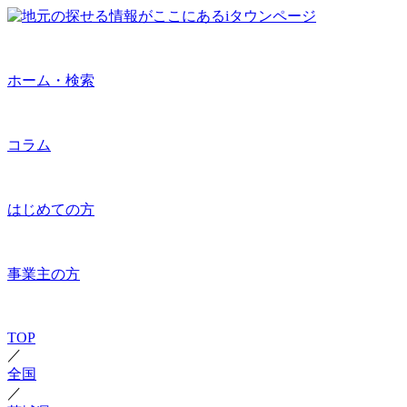
ホーム・検索
コラム
はじめての方
事業主の方
TOP
／
全国
／