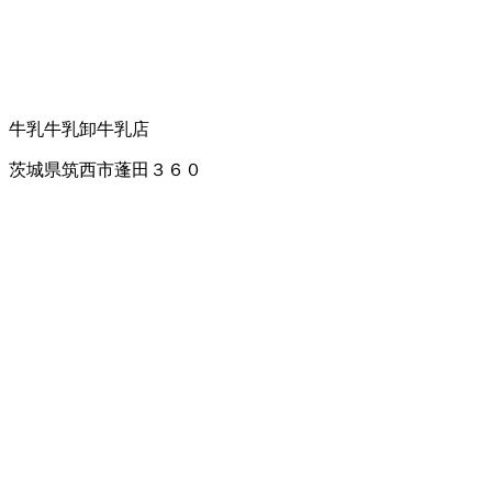
牛乳
牛乳卸
牛乳店
茨城県筑西市蓬田３６０