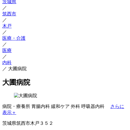
茨城県
／
筑西市
／
木戸
／
医療・介護
／
医療
／
内科
／
大圃病院
大圃病院
病院・療養所
胃腸内科
緩和ケア
外科
呼吸器内科
さらに
表示＋
茨城県筑西市木戸３５２