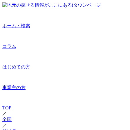
ホーム・検索
コラム
はじめての方
事業主の方
TOP
／
全国
／