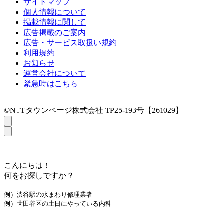
サイトマップ
個人情報について
掲載情報に関して
広告掲載のご案内
広告・サービス取扱い規約
利用規約
お知らせ
運営会社について
緊急時はこちら
©NTTタウンページ株式会社 TP25-193号【261029】
こんにちは！
何をお探しですか？
例）渋谷駅の水まわり修理業者
例）世田谷区の土日にやっている内科