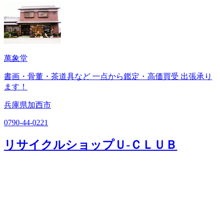
萬象堂
書画・骨董・茶道具など 一点から鑑定・高価買受 出張承り
ます！
兵庫県加西市
0790-44-0221
リサイクルショップＵ‐ＣＬＵＢ