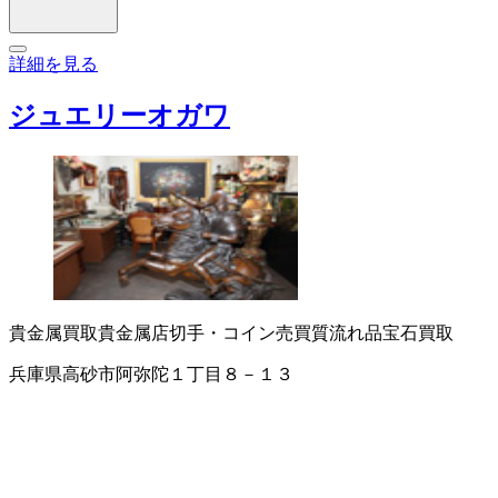
詳細を見る
ジュエリーオガワ
貴金属買取
貴金属店
切手・コイン売買
質流れ品
宝石買取
兵庫県高砂市阿弥陀１丁目８－１３