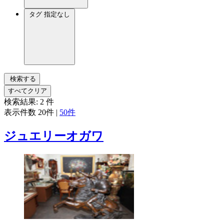
タグ
指定なし
検索する
すべてクリア
検索結果:
2
件
表示件数
20件
|
50件
ジュエリーオガワ