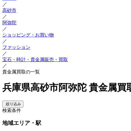
／
高砂市
／
阿弥陀
／
ショッピング・お買い物
／
ファッション
／
宝石・時計・貴金属販売・買取
／
貴金属買取の一覧
兵庫県高砂市阿弥陀 貴金属買
絞り込み
検索条件
地域
エリア・駅