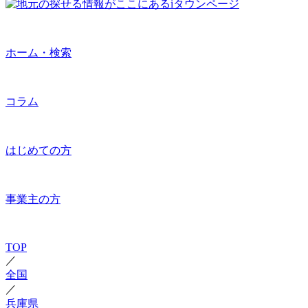
ホーム・検索
コラム
はじめての方
事業主の方
TOP
／
全国
／
兵庫県