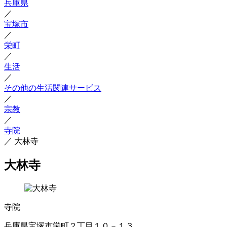
兵庫県
／
宝塚市
／
栄町
／
生活
／
その他の生活関連サービス
／
宗教
／
寺院
／
大林寺
大林寺
寺院
兵庫県宝塚市栄町２丁目１０－１３