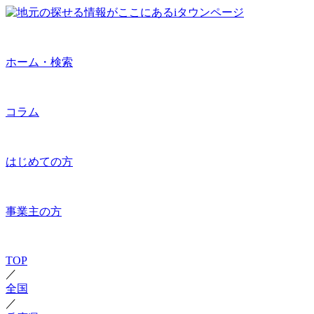
ホーム・検索
コラム
はじめての方
事業主の方
TOP
／
全国
／