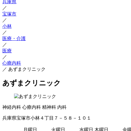
兵庫県
／
宝塚市
／
小林
／
医療・介護
／
医療
／
心療内科
／
あずまクリニック
あずまクリニック
神経内科
心療内科
精神科
内科
兵庫県宝塚市小林４丁目７－５８－１０１
月曜日
火曜日
水曜日
木曜日
金