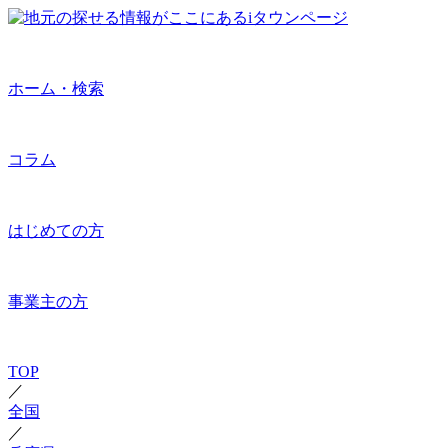
ホーム・検索
コラム
はじめての方
事業主の方
TOP
／
全国
／