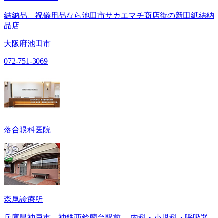
結納品、祝儀用品なら池田市サカエマチ商店街の新田紙結納
品店
大阪府池田市
072-751-3069
落合眼科医院
森尾診療所
兵庫県神戸市 神鉄西鈴蘭台駅前 内科・小児科・呼吸器