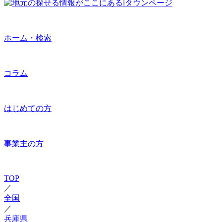
ホーム・検索
コラム
はじめての方
事業主の方
TOP
／
全国
／
兵庫県