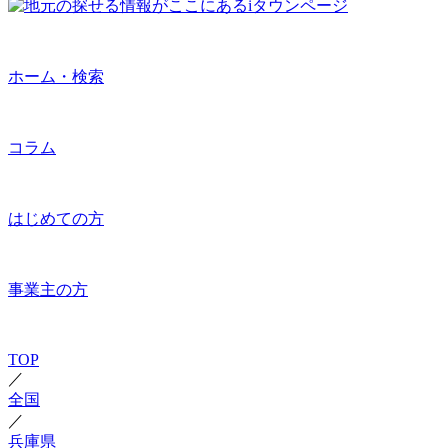
ホーム・検索
コラム
はじめての方
事業主の方
TOP
／
全国
／
兵庫県