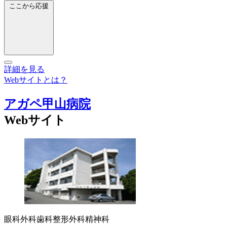
ここから応援
詳細を見る
Webサイトとは？
アガペ甲山病院
Webサイト
眼科
外科
歯科
整形外科
精神科