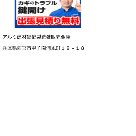
アルミ建材
鍵
鍵製造
鍵販売
金庫
兵庫県西宮市甲子園浦風町１８－１８