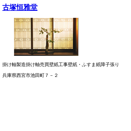
古塚恒雅堂
掛け軸製造
掛け軸売買
壁紙工事
壁紙・ふすま紙
障子張り
兵庫県西宮市池田町７－２