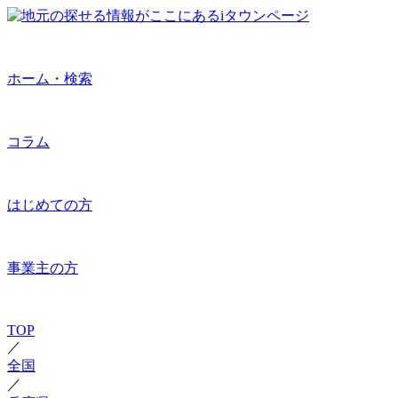
ホーム・検索
コラム
はじめての方
事業主の方
TOP
／
全国
／