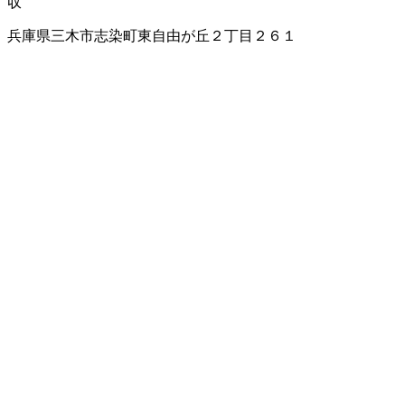
収
兵庫県三木市志染町東自由が丘２丁目２６１