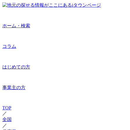
ホーム・検索
コラム
はじめての方
事業主の方
TOP
／
全国
／