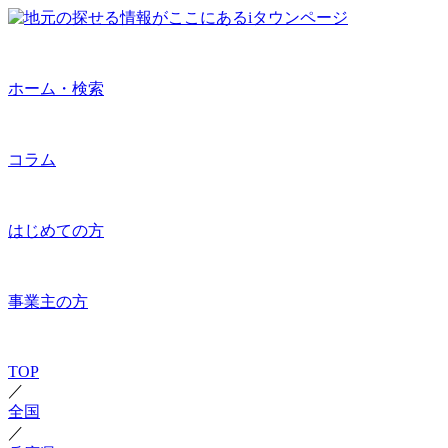
ホーム・検索
コラム
はじめての方
事業主の方
TOP
／
全国
／