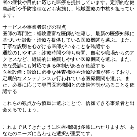
者の症状や目的に応じた医療を提供しています。定期的な健
康診断や予防接種なども実施し、地域医療の中核を担ってい
ます。
サービスや事業者選びの観点
医師の専門性：経験豊富な医師が在籍し、最新の医療知識に
基づいた診断・治療を提供している医療機関を選ぶ。また、
丁寧な説明を心がける医師がいることを確認する
通院のしやすさ：診療時間や待ち時間、自宅や職場からのア
クセスなど、継続的に通院しやすい医療機関を選ぶ。また、
急な受診にも対応できる体制があるか確認する
医療設備：診療に必要な検査機器や治療設備が整っており、
定期的なメンテナンスが行われている医療機関を選ぶ。ま
た、必要に応じて専門医療機関との連携体制があることを確
認する
これらの観点から慎重に選ぶことで、信頼できる事業者と出
会えるでしょう。
これまで見てきたように医療機関は多岐にわたりますが、あ
なたのニーズに合わせた選択が重要です。