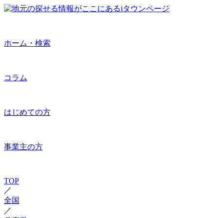
ホーム・検索
コラム
はじめての方
事業主の方
TOP
／
全国
／