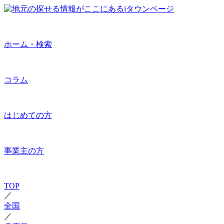
ホーム・検索
コラム
はじめての方
事業主の方
TOP
／
全国
／