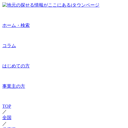
ホーム・検索
コラム
はじめての方
事業主の方
TOP
／
全国
／