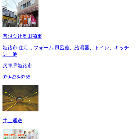
有限会社奥田商事
姫路市 住宅リフォーム 風呂釜、給湯器、トイレ、キッチ
ン 他
兵庫県姫路市
079-236-6755
井上運送