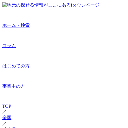
ホーム・検索
コラム
はじめての方
事業主の方
TOP
／
全国
／