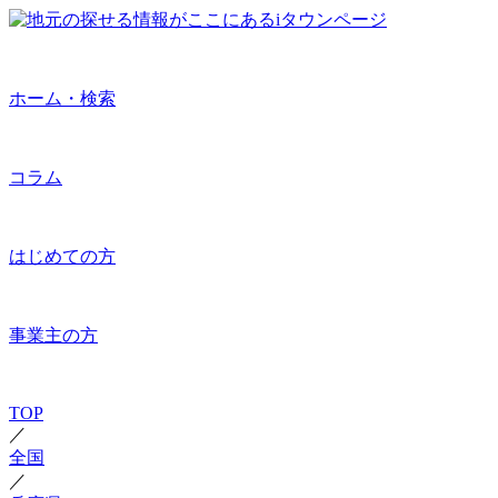
ホーム・検索
コラム
はじめての方
事業主の方
TOP
／
全国
／