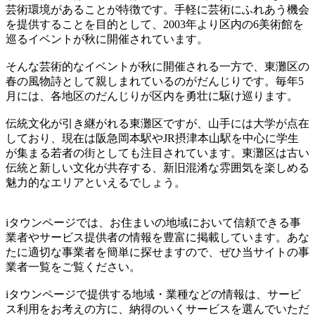
芸術環境があることが特徴です。手軽に芸術にふれあう機会
を提供することを目的として、2003年より区内の6美術館を
巡るイベントが秋に開催されています。
そんな芸術的なイベントが秋に開催される一方で、東灘区の
春の風物詩として親しまれているのがだんじりです。毎年5
月には、各地区のだんじりが区内を勇壮に駆け巡ります。
伝統文化が引き継がれる東灘区ですが、山手には大学が点在
しており、現在は阪急岡本駅やJR摂津本山駅を中心に学生
が集まる若者の街としても注目されています。東灘区は古い
伝統と新しい文化が共存する、新旧混淆な雰囲気を楽しめる
魅力的なエリアといえるでしょう。
iタウンページでは、お住まいの地域において信頼できる事
業者やサービス提供者の情報を豊富に掲載しています。あな
たに適切な事業者を簡単に探せますので、ぜひ当サイトの事
業者一覧をご覧ください。
iタウンページで提供する地域・業種などの情報は、サービ
ス利用をお考えの方に、納得のいくサービスを選んでいただ