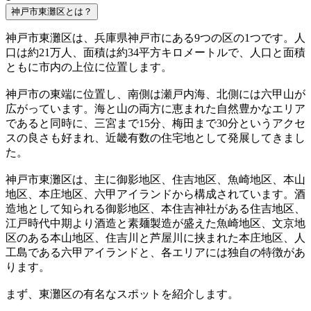
神戸市東灘区とは？
神戸市東灘区は、兵庫県神戸市にある9つの区の1つです。人
口は約21万人、面積は約34平方キロメートルで、人口と面積
ともに市内の上位に位置します。
神戸市の東端に位置し、南側は瀬戸内海、北側には六甲山が
広がっています。海と山の両方に恵まれた自然豊かなエリア
であると同時に、三宮まで15分、梅田まで30分というアクセ
スの良さも好まれ、近畿有数の住宅地として発展してきまし
た。
神戸市東灘区は、主に御影地区、住吉地区、魚崎地区、本山
地区、本庄地区、六甲アイランドから構成されています。酒
造地として知られる御影地区、本住吉神社がある住吉地区、
江戸時代中期より酒造と素麺製造が盛えた魚崎地区、文京地
区のある本山地区、住吉川と芦屋川に挟まれた本庄地区、人
工島である六甲アイランドと、各エリアには独自の特徴があ
ります。
まず、東灘区の有名なスポットを紹介します。