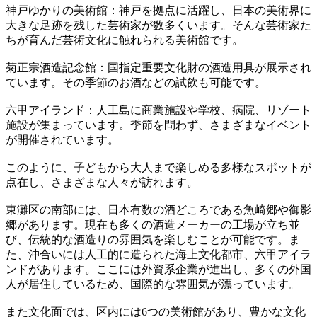
神戸ゆかりの美術館：神戸を拠点に活躍し、日本の美術界に
大きな足跡を残した芸術家が数多くいます。そんな芸術家た
ちが育んだ芸術文化に触れられる美術館です。
菊正宗酒造記念館：国指定重要文化財の酒造用具が展示され
ています。その季節のお酒などの試飲も可能です。
六甲アイランド：人工島に商業施設や学校、病院、リゾート
施設が集まっています。季節を問わず、さまざまなイベント
が開催されています。
このように、子どもから大人まで楽しめる多様なスポットが
点在し、さまざまな人々が訪れます。
東灘区の南部には、日本有数の酒どころである魚崎郷や御影
郷があります。現在も多くの酒造メーカーの工場が立ち並
び、伝統的な酒造りの雰囲気を楽しむことが可能です。ま
た、沖合いには人工的に造られた海上文化都市、六甲アイラ
ンドがあります。ここには外資系企業が進出し、多くの外国
人が居住しているため、国際的な雰囲気が漂っています。
また文化面では、区内には6つの美術館があり、豊かな文化