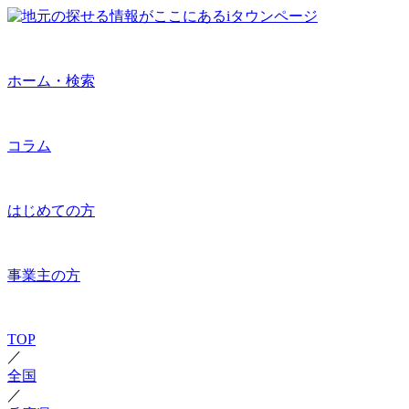
ホーム・検索
コラム
はじめての方
事業主の方
TOP
／
全国
／