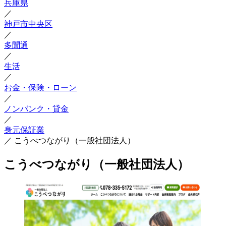
兵庫県
／
神戸市中央区
／
多聞通
／
生活
／
お金・保険・ローン
／
ノンバンク・貸金
／
身元保証業
／
こうべつながり（一般社団法人）
こうべつながり（一般社団法人）