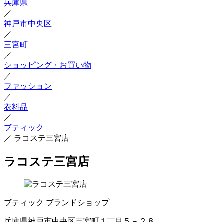
兵庫県
／
神戸市中央区
／
三宮町
／
ショッピング・お買い物
／
ファッション
／
衣料品
／
ブティック
／
ラコステ三宮店
ラコステ三宮店
ブティック
ブランドショップ
兵庫県神戸市中央区三宮町１丁目５－２８