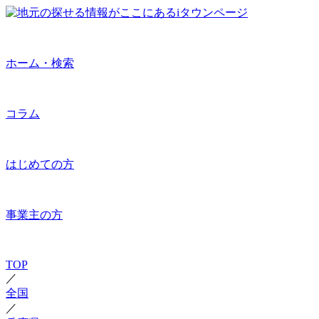
ホーム・検索
コラム
はじめての方
事業主の方
TOP
／
全国
／