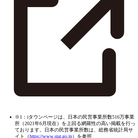
※1：iタウンページは、日本の民営事業所数516万事業
所（2021年6月現在）を上回る網羅性の高い掲載を行っ
ております。日本の民営事業所数は、総務省統計局サ
イト（
https://www.stat.go.jp
）を参照