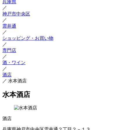
兵庫県
／
神戸市中央区
／
雲井通
／
ショッピング・お買い物
／
専門店
／
酒・ワイン
／
酒店
／
水本酒店
水本酒店
酒店
兵庫県神戸市中央区雲井通２丁目２－１３