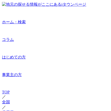
ホーム・検索
コラム
はじめての方
事業主の方
TOP
／
全国
／