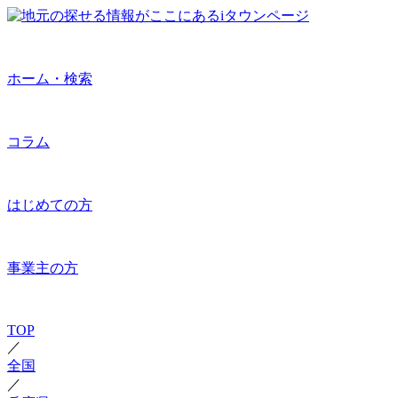
ホーム・検索
コラム
はじめての方
事業主の方
TOP
／
全国
／