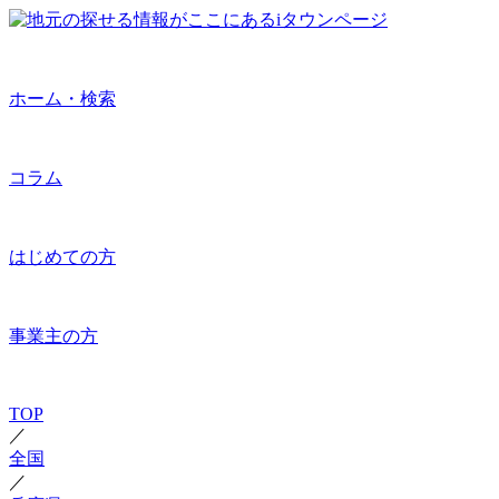
ホーム・検索
コラム
はじめての方
事業主の方
TOP
／
全国
／